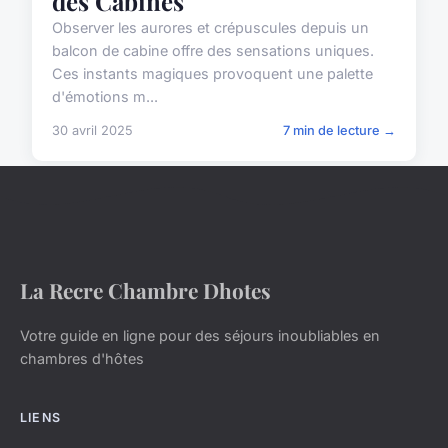
des Cabines
Observer les aurores et crépuscules depuis un
balcon de cabine offre des sensations uniques.
Ces instants magiques provoquent une palette
d'émotions m...
30 avril 2025
7 min de lecture →
La Recre Chambre Dhotes
Votre guide en ligne pour des séjours inoubliables en
chambres d'hôtes
LIENS