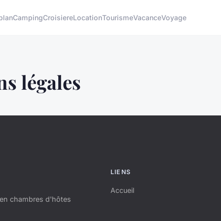
plan
Camping
Croisiere
Location
Tourisme
Vacance
Voyage
s légales
LIENS
Accueil
s en chambres d'hôtes