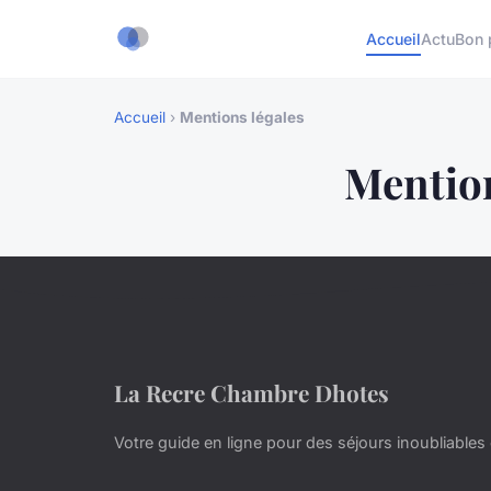
Accueil
Actu
Bon 
Accueil
›
Mentions légales
Mention
La Recre Chambre Dhotes
Votre guide en ligne pour des séjours inoubliable